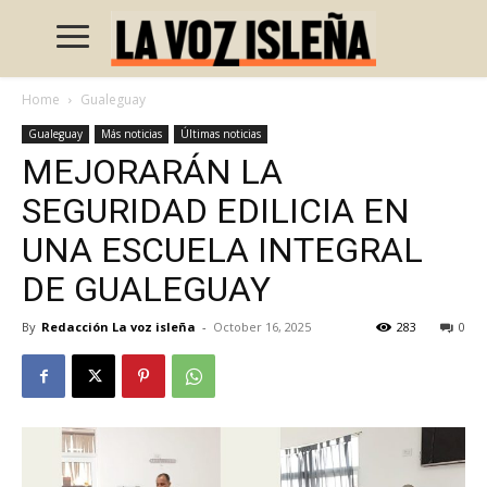
Home
Gualeguay
Gualeguay
Más noticias
Últimas noticias
MEJORARÁN LA
SEGURIDAD EDILICIA EN
UNA ESCUELA INTEGRAL
DE GUALEGUAY
By
Redacción La voz isleña
-
October 16, 2025
283
0