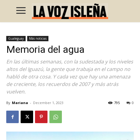
Gualeguay
Más noticias
Memoria del agua
En las últimas semanas, con la sudestada y los niveles
altos del Iguazú, la gente que trabaja en el campo no
habló de otra cosa. Y cada vez que hay una amenaza
de creciente, los recuerdos de 2007 y más atrás
vuelven.
By
Mariana
-
December 1, 2023
795
0