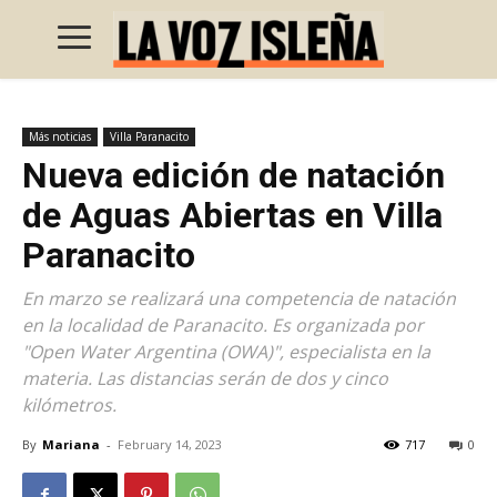
Más noticias
Villa Paranacito
Nueva edición de natación
de Aguas Abiertas en Villa
Paranacito
En marzo se realizará una competencia de natación
en la localidad de Paranacito. Es organizada por
"Open Water Argentina (OWA)", especialista en la
materia. Las distancias serán de dos y cinco
kilómetros.
By
Mariana
-
February 14, 2023
717
0