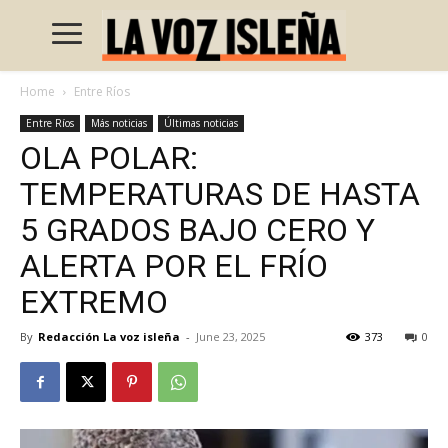
Home
Entre Ríos
Entre Ríos
Más noticias
Últimas noticias
OLA POLAR:
TEMPERATURAS DE HASTA
5 GRADOS BAJO CERO Y
ALERTA POR EL FRÍO
EXTREMO
By
Redacción La voz isleña
-
June 23, 2025
373
0