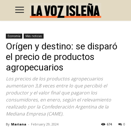
Economía
Más noticias
Orígen y destino: se disparó
el precio de productos
agropecuarios
Los precios de los productos agropecuarios
aumentaron 3,8 veces entre lo que percibió el
productor y el valor final que pagaron los
consumidores, en enero, según el relevamiento
realizado por la Confederación Argentina de la
Mediana Empresa (CAME).
By
Mariana
-
February 29, 2024
674
0