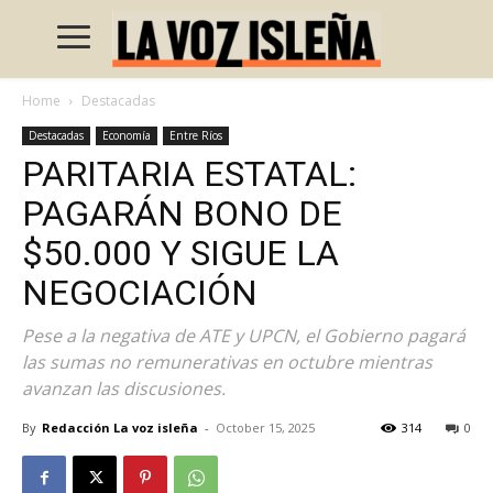
Home
Destacadas
Destacadas
Economía
Entre Ríos
PARITARIA ESTATAL:
PAGARÁN BONO DE
$50.000 Y SIGUE LA
NEGOCIACIÓN
Pese a la negativa de ATE y UPCN, el Gobierno pagará
las sumas no remunerativas en octubre mientras
avanzan las discusiones.
By
Redacción La voz isleña
-
October 15, 2025
314
0