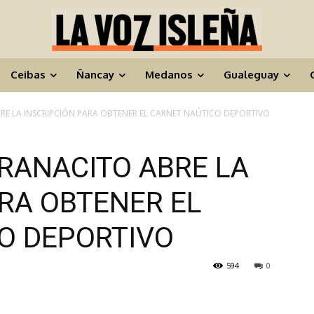
Ceibas
Ñancay
Medanos
Gualeguay
RE LA INSCRIPCIÓN PARA OBTENER EL CARNET NAÚTICO DEPORTIVO
RANACITO ABRE LA
ARA OBTENER EL
O DEPORTIVO
594
0