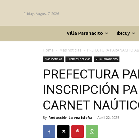
Friday, August 7, 2026
Villa Paranacito
Ibicuy
Home
Más noticias
PREFECTURA PARANACITO AB
Más noticias
Últimas noticias
Villa Paranacito
PREFECTURA PA
INSCRIPCIÓN P
CARNET NAÚTIC
By
Redacción La voz isleña
-
April 22, 2025