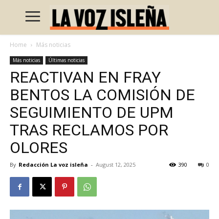
Home
Más noticias
Más noticias
Últimas noticias
REACTIVAN EN FRAY
BENTOS LA COMISIÓN DE
SEGUIMIENTO DE UPM
TRAS RECLAMOS POR
OLORES
By
Redacción La voz isleña
-
August 12, 2025
390
0