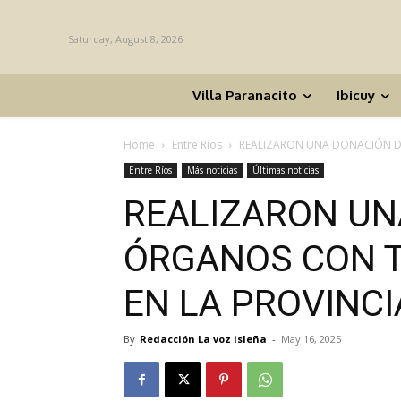
Saturday, August 8, 2026
Villa Paranacito
Ibicuy
Home
Entre Ríos
REALIZARON UNA DONACIÓN DE
Entre Ríos
Más noticias
Últimas noticias
REALIZARON UN
ÓRGANOS CON T
EN LA PROVINCI
By
Redacción La voz isleña
-
May 16, 2025