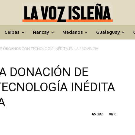
Ceibas
Ñancay
Medanos
Gualeguay
 ÓRGANOS CON TECNOLOGÍA INÉDITA EN LA PROVINCIA
A DONACIÓN DE
ECNOLOGÍA INÉDITA
A
382
0