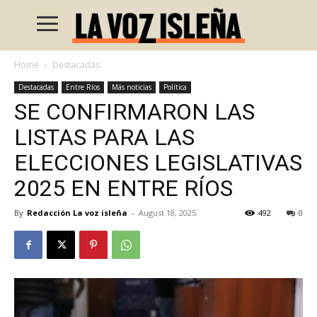
Home
Destacadas
Destacadas
Entre Ríos
Más noticias
Política
SE CONFIRMARON LAS
LISTAS PARA LAS
ELECCIONES LEGISLATIVAS
2025 EN ENTRE RÍOS
By
Redacción La voz isleña
-
August 18, 2025
492
0