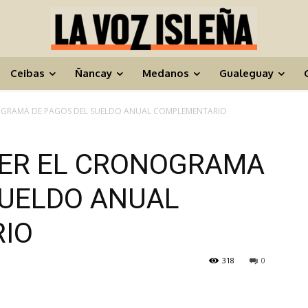
Ceibas
Ñancay
Medanos
Gualeguay
OGRAMA DE PAGOS DEL SUELDO ANUAL COMPLEMENTARIO
CER EL CRONOGRAMA
SUELDO ANUAL
IO
318
0