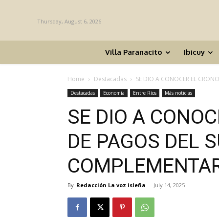
Thursday, August 6, 2026
Villa Paranacito
Ibicuy
Home
Destacadas
SE DIO A CONOCER EL CRON
Destacadas
Economía
Entre Ríos
Más noticias
SE DIO A CONO
DE PAGOS DEL 
COMPLEMENTAR
By
Redacción La voz isleña
-
July 14, 2025