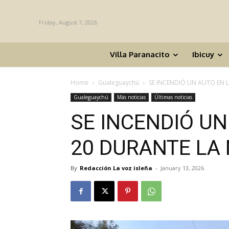
Friday, August 7, 2026
Villa Paranacito
Ibicuy
Home
Gualeguaychú
SE INCENDIÓ UN AUTO EN
Gualeguaychú
Más noticias
Últimas noticias
SE INCENDIÓ UN
20 DURANTE LA
By
Redacción La voz isleña
-
January 13, 2026