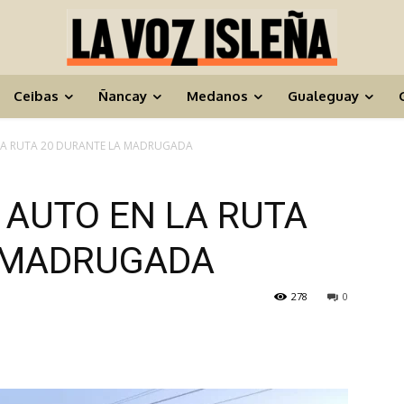
Ceibas
Ñancay
Medanos
Gualeguay
 LA RUTA 20 DURANTE LA MADRUGADA
 AUTO EN LA RUTA
 MADRUGADA
278
0