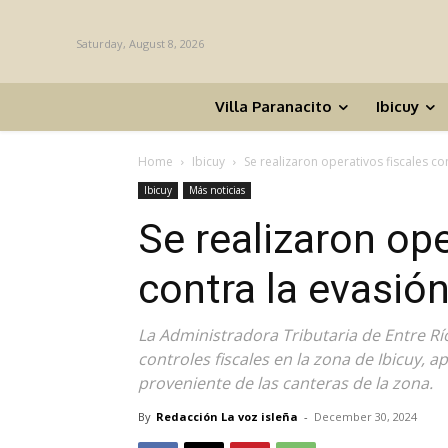
Saturday, August 8, 2026
Villa Paranacito
Ibicuy
Home
Ibicuy
Se realizaron operativos fiscales co
Ibicuy
Más noticias
Se realizaron ope
contra la evasión
La Administradora Tributaria de Entre Río
controles fiscales en la zona de Ibicuy,
proveniente de las canteras de la zona.
By
Redacción La voz isleña
-
December 30, 2024