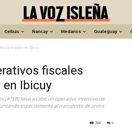
Ceibas
Ñancay
Medanos
Gualeguay
ntra la evasión en Ibicuy
rativos fiscales
 en Ibicuy
s (ATER) llevó a cabo un operativo intensivo de
 apuntando especialmente al transporte de arena
724
0