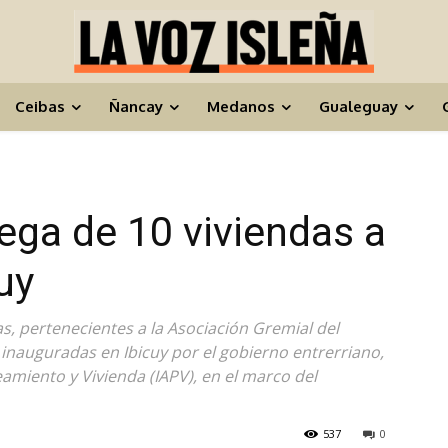
Ceibas
Ñancay
Medanos
Gualeguay
rega de 10 viviendas a
uy
as, pertenecientes a la Asociación Gremial del
 inauguradas en Ibicuy por el gobierno entrerriano,
eamiento y Vivienda (IAPV), en el marco del
537
0