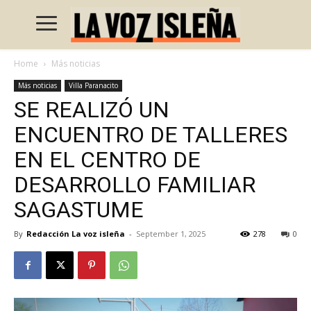
Home
Más noticias
Más noticias
Villa Paranacito
SE REALIZÓ UN
ENCUENTRO DE TALLERES
EN EL CENTRO DE
DESARROLLO FAMILIAR
SAGASTUME
By
Redacción La voz isleña
-
September 1, 2025
278
0