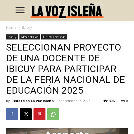
Home
Ibicuy
Ibicuy
Más noticias
Últimas noticias
SELECCIONAN PROYECTO
DE UNA DOCENTE DE
IBICUY PARA PARTICIPAR
DE LA FERIA NACIONAL DE
EDUCACIÓN 2025
By
Redacción La voz isleña
-
September 15, 2025
306
0