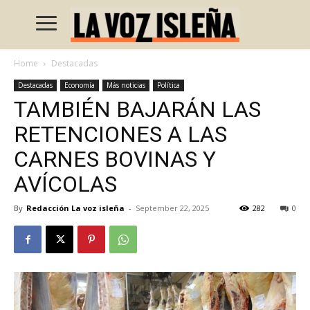
Home
Destacadas
Destacadas
Economía
Más noticias
Política
TAMBIÉN BAJARÁN LAS
RETENCIONES A LAS
CARNES BOVINAS Y
AVÍCOLAS
By
Redacción La voz isleña
-
September 22, 2025
282
0