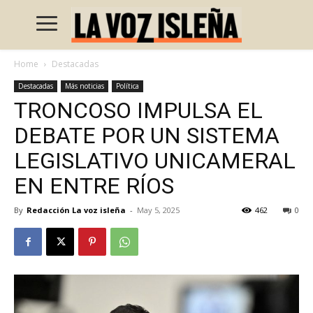
Home
Destacadas
Destacadas
Más noticias
Política
TRONCOSO IMPULSA EL
DEBATE POR UN SISTEMA
LEGISLATIVO UNICAMERAL
EN ENTRE RÍOS
By
Redacción La voz isleña
-
May 5, 2025
462
0