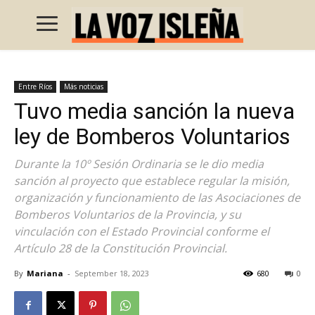
Entre Ríos
Más noticias
Tuvo media sanción la nueva
ley de Bomberos Voluntarios
Durante la 10º Sesión Ordinaria se le dio media
sanción al proyecto que establece regular la misión,
organización y funcionamiento de las Asociaciones de
Bomberos Voluntarios de la Provincia, y su
vinculación con el Estado Provincial conforme el
Artículo 28 de la Constitución Provincial.
By
Mariana
-
September 18, 2023
680
0