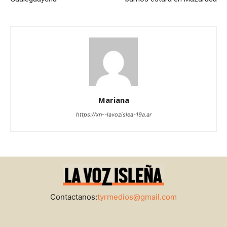
Mariana
https://xn--lavozislea-19a.ar
Contactanos:
tyrmedios@gmail.com