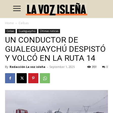
Home
Ceibas
Ceibas
Gualeguaychú
Últimas noticias
UN CONDUCTOR DE
GUALEGUAYCHÚ DESPISTÓ
Y VOLCÓ EN LA RUTA 14
By
Redacción La voz isleña
-
September 1, 2025
351
0