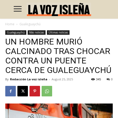
Home
Gualeguaychú
Gualeguaychú
Más noticias
Últimas noticias
UN HOMBRE MURIÓ
CALCINADO TRAS CHOCAR
CONTRA UN PUENTE
CERCA DE GUALEGUAYCHÚ
By
Redacción La voz isleña
-
August 25, 2025
345
0