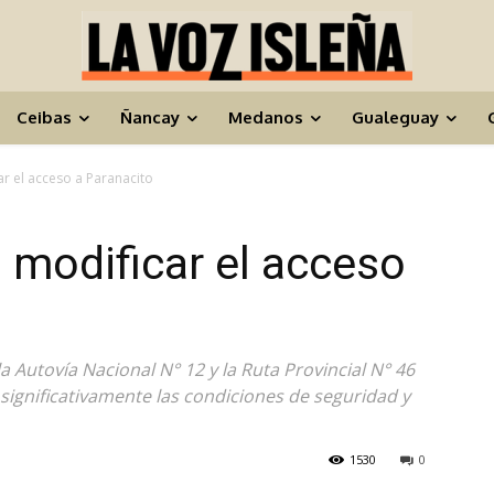
Ceibas
Ñancay
Medanos
Gualeguay
r el acceso a Paranacito
 modificar el acceso
 Autovía Nacional N° 12 y la Ruta Provincial N° 46
r significativamente las condiciones de seguridad y
1530
0