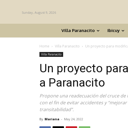
Sunday, August 9, 2026
Villa Paranacito
Ibicuy
Home
Villa Paranacito
Un proyecto para modifica
Villa Paranacito
Un proyecto para
a Paranacito
Propone una readecuación del cruce de la
con el fin de evitar accidentes y “mejora
transitabilidad”.
By
Mariana
-
May 24, 2022