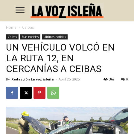
Home
Ceibas
Ceibas
Más noticias
Últimas noticias
UN VEHÍCULO VOLCÓ EN
LA RUTA 12, EN
CERCANÍAS A CEIBAS
By
Redacción La voz isleña
-
April 25, 2025
369
0