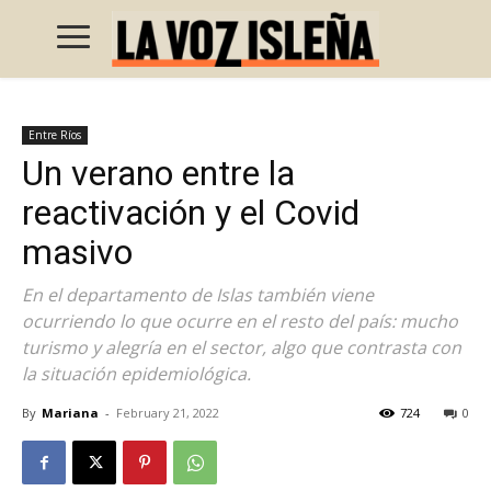
Entre Ríos
Un verano entre la
reactivación y el Covid
masivo
En el departamento de Islas también viene
ocurriendo lo que ocurre en el resto del país: mucho
turismo y alegría en el sector, algo que contrasta con
la situación epidemiológica.
By
Mariana
-
February 21, 2022
724
0