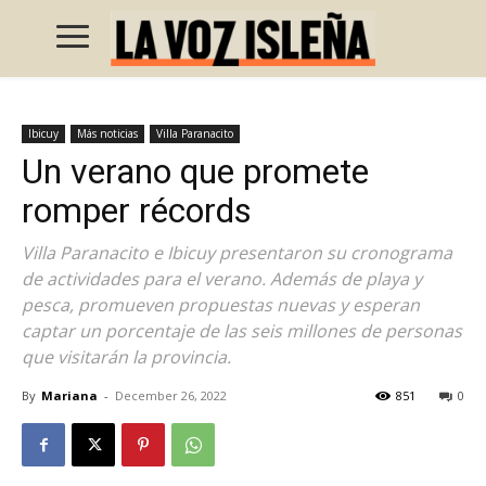
Ibicuy
Más noticias
Villa Paranacito
Un verano que promete
romper récords
Villa Paranacito e Ibicuy presentaron su cronograma
de actividades para el verano. Además de playa y
pesca, promueven propuestas nuevas y esperan
captar un porcentaje de las seis millones de personas
que visitarán la provincia.
By
Mariana
-
December 26, 2022
851
0