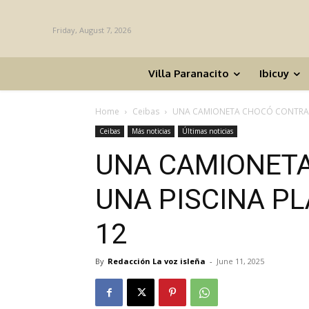
Friday, August 7, 2026
Villa Paranacito
Ibicuy
Home
Ceibas
UNA CAMIONETA CHOCÓ CONTRA UN
Ceibas
Más noticias
Últimas noticias
UNA CAMIONET
UNA PISCINA PL
12
By
Redacción La voz isleña
-
June 11, 2025