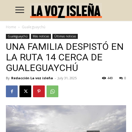
Home
Gualeguaychú
Gualeguaychú
Más noticias
Últimas noticias
UNA FAMILIA DESPISTÓ EN
LA RUTA 14 CERCA DE
GUALEGUAYCHÚ
By
Redacción La voz isleña
-
July 31, 2025
449
0