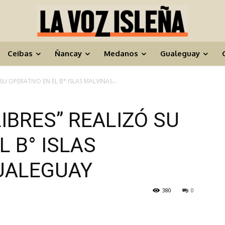
Ceibas
Ñancay
Medanos
Gualeguay
 SU OPERATIVO EN EL B° ISLAS MALVINAS...
LIBRES” REALIZÓ SU
L B° ISLAS
UALEGUAY
380
0