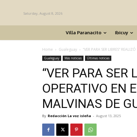
Saturday, August 8, 2026
Villa Paranacito
Ibicuy
Home
Gualeguay
“VER PARA SER LIBRES” REALIZÓ
Gualeguay
Más noticias
Últimas noticias
“VER PARA SER 
OPERATIVO EN E
MALVINAS DE G
By
Redacción La voz isleña
-
August 13, 2025