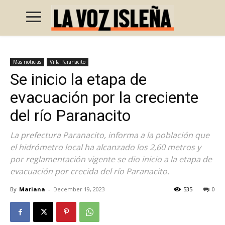
Más noticias
Villa Paranacito
Se inicio la etapa de
evacuación por la creciente
del río Paranacito
La prefectura Paranacito, informa a la población que
el hidrómetro local ha alcanzado los 2,60 metros y
por reglamentación vigente se dio inicio a la etapa de
evacuación por crecida del río Paranacito.
By
Mariana
-
December 19, 2023
535
0