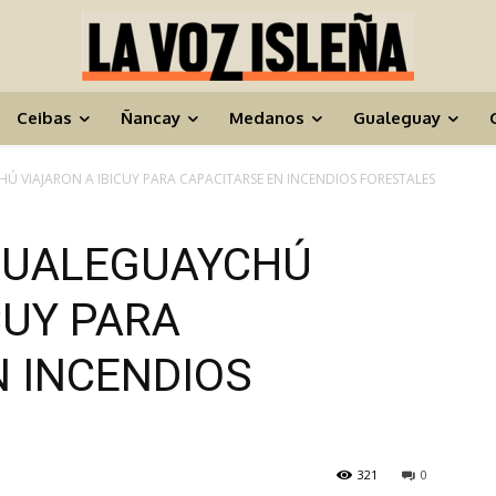
Ceibas
Ñancay
Medanos
Gualeguay
 VIAJARON A IBICUY PARA CAPACITARSE EN INCENDIOS FORESTALES
GUALEGUAYCHÚ
CUY PARA
N INCENDIOS
321
0