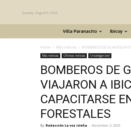
Sunday, August 9, 2026
Villa Paranacito
Ibicuy
Home
Más noticias
BOMBEROS DE GUALEGUAYCHÚ
Más noticias
Últimas noticias
Uncategorized
BOMBEROS DE 
VIAJARON A IBI
CAPACITARSE E
FORESTALES
By
Redacción La voz isleña
-
November 3, 2025