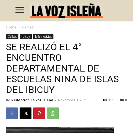
Home
Ceibas
Ceibas
Ibicuy
Más noticias
SE REALIZÓ EL 4°
ENCUENTRO
DEPARTAMENTAL DE
ESCUELAS NINA DE ISLAS
DEL IBICUY
By
Redacción La voz isleña
-
November 3, 2025
311
0