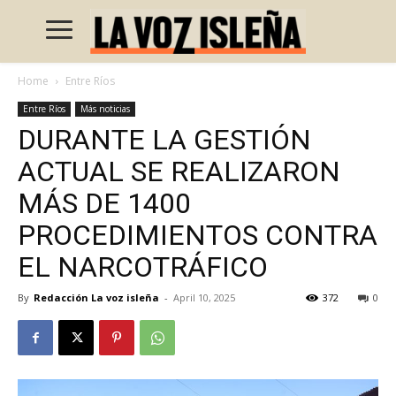
Home
Entre Ríos
Entre Ríos
Más noticias
DURANTE LA GESTIÓN
ACTUAL SE REALIZARON
MÁS DE 1400
PROCEDIMIENTOS CONTRA
EL NARCOTRÁFICO
By
Redacción La voz isleña
-
April 10, 2025
372
0