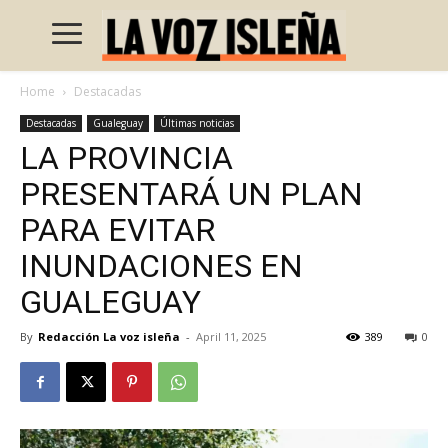
Home
Destacadas
Destacadas
Gualeguay
Últimas noticias
LA PROVINCIA
PRESENTARÁ UN PLAN
PARA EVITAR
INUNDACIONES EN
GUALEGUAY
By
Redacción La voz isleña
-
April 11, 2025
389
0