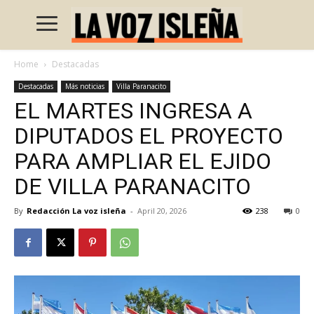
Home
Destacadas
Destacadas
Más noticias
Villa Paranacito
EL MARTES INGRESA A
DIPUTADOS EL PROYECTO
PARA AMPLIAR EL EJIDO
DE VILLA PARANACITO
By
Redacción La voz isleña
-
April 20, 2026
238
0