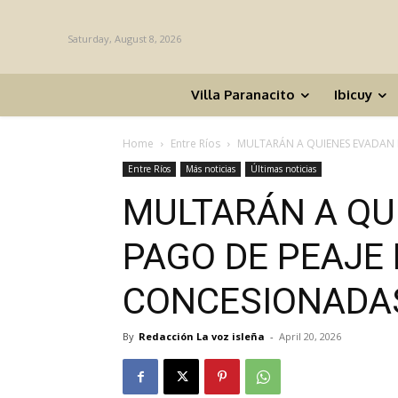
Saturday, August 8, 2026
Villa Paranacito
Ibicuy
Home
Entre Ríos
MULTARÁN A QUIENES EVADAN E
Entre Ríos
Más noticias
Últimas noticias
MULTARÁN A QU
PAGO DE PEAJE
CONCESIONADAS
By
Redacción La voz isleña
-
April 20, 2026