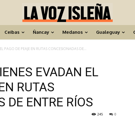
Ceibas
Ñancay
Medanos
Gualeguay
L PAGO DE PEAJE EN RUTAS CONCESIONADAS DE...
IENES EVADAN EL
 EN RUTAS
 DE ENTRE RÍOS
245
0