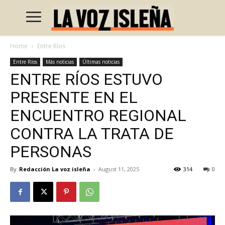
Home
Entre Ríos
Entre Ríos
Más noticias
Últimas noticias
ENTRE RÍOS ESTUVO
PRESENTE EN EL
ENCUENTRO REGIONAL
CONTRA LA TRATA DE
PERSONAS
By
Redacción La voz isleña
-
August 11, 2025
314
0