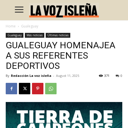
Home
Gualeguay
Gualeguay
Más noticias
Últimas noticias
GUALEGUAY HOMENAJEA
A SUS REFERENTES
DEPORTIVOS
By
Redacción La voz isleña
-
August 11, 2025
371
0