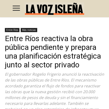
Entre Ríos
Más noticias
Entre Ríos reactiva la obra
pública pendiente y prepara
una planificación estratégica
junto al sector privado
El gobernador Rogelio Frigerio anunció la reactivación
de las obras públicas de Entre Ríos. El mecanismo
acordado garantiza el flujo de fondos para reactivar
las obras que la nueva gestión recibió con 20.000
millones de pesos de deuda y sin el financiamiento
necesario para llevarlas adelante. También se