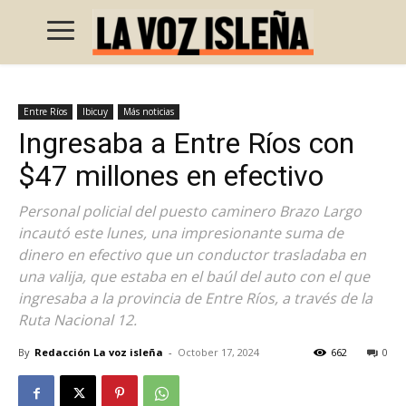
Entre Ríos
Ibicuy
Más noticias
Ingresaba a Entre Ríos con
$47 millones en efectivo
Personal policial del puesto caminero Brazo Largo
incautó este lunes, una impresionante suma de
dinero en efectivo que un conductor trasladaba en
una valija, que estaba en el baúl del auto con el que
ingresaba a la provincia de Entre Ríos, a través de la
Ruta Nacional 12.
By
Redacción La voz isleña
-
October 17, 2024
662
0